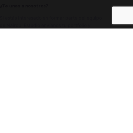
¿Te unes a nosotros?
Si estás interesado en formar parte del equipo
de Nairobi Estudio envíanos tu portfolio y
currículum a:
empleo@nairobiestudio.com
¿Alguna pregunta?
Envíanos cualquier consulta a:
info@nairobiestudio.com