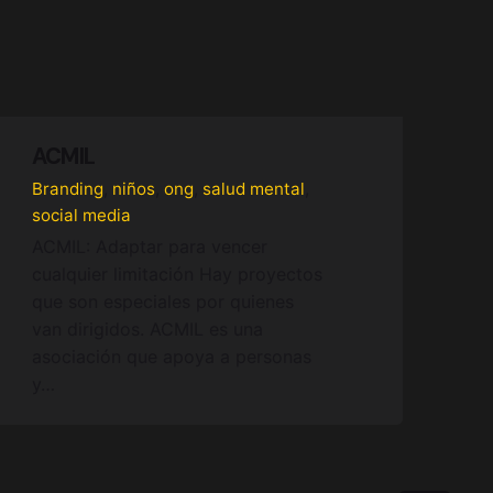
ACMIL
Branding
niños
ong
salud mental
social media
ACMIL: Adaptar para vencer
cualquier limitación Hay proyectos
que son especiales por quienes
van dirigidos. ACMIL es una
asociación que apoya a personas
y…