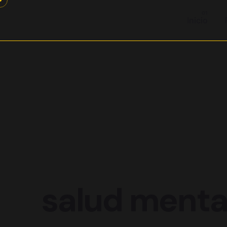
Saltar
al
Inicio
contenido
salud menta